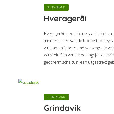
ZUID-IJSLAND
Hveragerði
Hveragerði is een kleine stad in het zu
minuten rijden van de hoofdstad Reykjav
vulkaan en is beroemd vanwege de ve
activiteit. Een van de belangrijkste be
geothermische tuin, een uitgestrekt geb
ZUID-IJSLAND
Grindavik