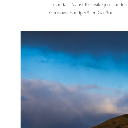
Icelandair. Naast Keflavík zijn er an
Grindavík, Sandgerði en Garður...