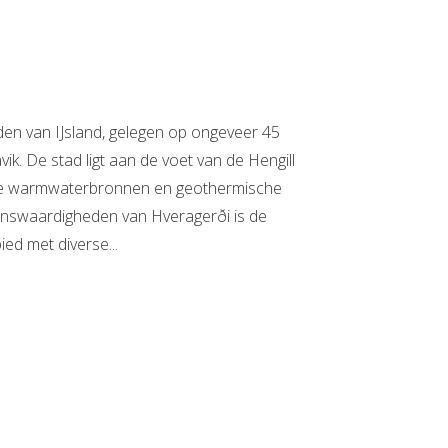
iden van IJsland, gelegen op ongeveer 45
ik. De stad ligt aan de voet van de Hengill
le warmwaterbronnen en geothermische
zienswaardigheden van Hveragerði is de
ied met diverse...