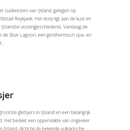
het zuidwesten van IJsland, gelegen op
dstad Reykjavik. Het dorp ligt aan de kust en
e IJslandse visserijgeschiedenis. Vandaag de
ge de Blue Lagoon, een geothermisch spa- en
...
sjer
grootste gletsjers in IJsland en een belangrijk
d. Het bedekt een oppervlakte van ongeveer
n IJsland, dicht bij de bekende vulkanische