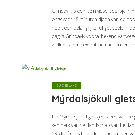
Grindavik is een klein vissersdorpje in 
ongeveer 45 minuten rijden van de hoof
heeft een belangrijke rol gespeeld in d
dag is Grindavik vooral bekend vanwe
wellnesscomplex dat zich net buiten het
ZUID-IJSLAND
Mýrdalsjökull glet
De Mýrdalsjökull gletsjer is een van de 
kenmerk van het landschap van het lan
595 km² en is te vinden in het zuiden va