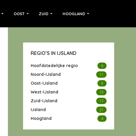
OOST
ZUID
HOOGLAND
REGIO’S IN IJSLAND
Hoofdstedelijke regio
6
Noord-IJsland
11
Oost-IJsland
9
West-IJsland
15
Zuid-IJsland
17
IJsland
21
Hoogland
4