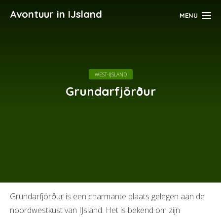
Avontuur in IJsland
MENU
WEST-IJSLAND
Grundarfjörður
Grundarfjörður is een charmante plaats gelegen aan de
noordwestkust van IJsland. Het is bekend om zijn