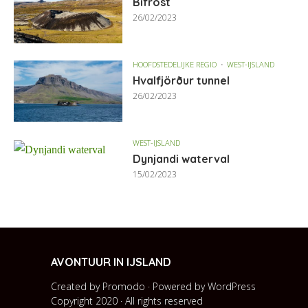
Bifröst
26/02/2023
HOOFDSTEDELIJKE REGIO
WEST-IJSLAND
Hvalfjörður tunnel
26/02/2023
WEST-IJSLAND
Dynjandi waterval
15/02/2023
AVONTUUR IN IJSLAND
Created by Promodo · Powered by
WordPress
Copyright 2020 · All rights reserved