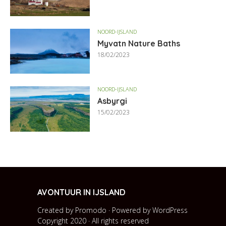
NOORD-IJSLAND
Myvatn Nature Baths
18/02/2023
NOORD-IJSLAND
Asbyrgi
15/02/2023
AVONTUUR IN IJSLAND
Created by Promodo · Powered by
WordPress
Copyright 2020 · All rights reserved