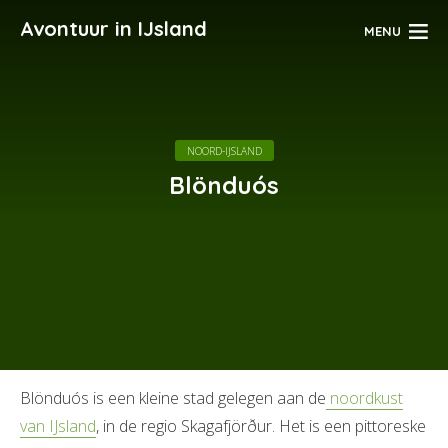
Avontuur in IJsland
MENU
NOORD-IJSLAND
Blönduós
Blönduós is een kleine stad gelegen aan de
noordkust
van IJsland
, in de regio Skagafjörður. Het is een pittoreske