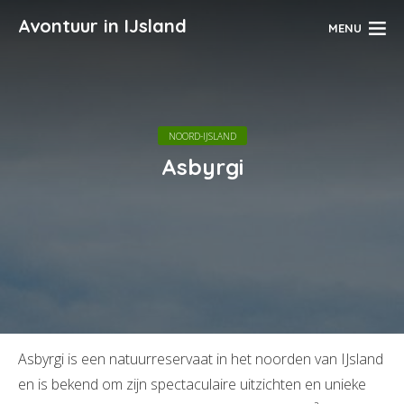
Avontuur in IJsland
MENU
NOORD-IJSLAND
Asbyrgi
Asbyrgi is een natuurreservaat in het noorden van IJsland
en is bekend om zijn spectaculaire uitzichten en unieke