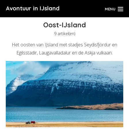
Avontuur in IJsland
MENU
Oost-IJsland
9 artikel(en)
Het oosten van IJsland met stadjes Seydisfjördur en
Egilsstadir, Laugavalladalur en de Askja vulkaan.