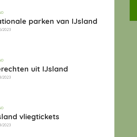
ND
tionale parken van IJsland
6/2023
ND
rechten uit IJsland
3/2023
ND
sland vliegtickets
3/2023