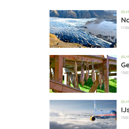
IJSLA
Na
11/0
IJSLA
Ge
15/0
IJSLA
IJ
15/0