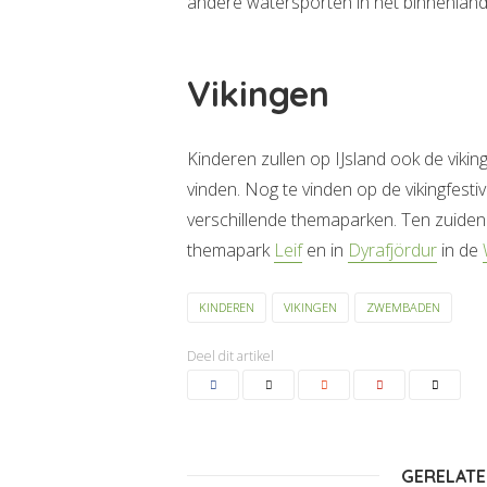
andere watersporten in het binnenland
Vikingen
Kinderen zullen op IJsland ook de viki
vinden. Nog te vinden op de vikingfestiv
verschillende themaparken. Ten zuiden va
themapark
Leif
en in
Dyrafjördur
in de
KINDEREN
VIKINGEN
ZWEMBADEN
Deel dit artikel
GERELATE