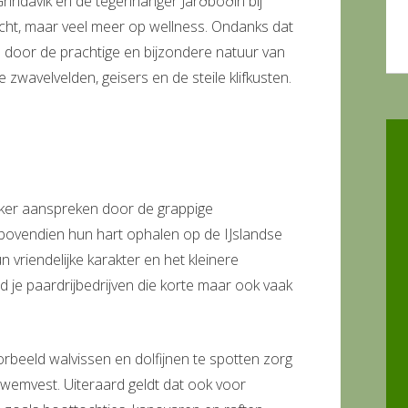
Grindavik en de tegenhanger Jarðböðin bij
richt, maar veel meer op wellness. Ondanks dat
n door de prachtige en bijzondere natuur van
e zwavelvelden, geisers en de steile klifkusten.
eker aanspreken door de grappige
 bovendien hun hart ophalen op de IJslandse
 vriendelijke karakter en het kleinere
nd je paardrijbedrijven die korte maar ook vaak
rbeeld walvissen en dolfijnen te spotten zorg
zwemvest. Uiteraard geldt dat ook voor