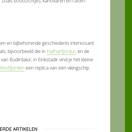
 zoals boottochtjes, kanovaren en raften.
ngen en bijbehorende geschiedenis interessant
als, bijvoorbeeld die in
Hafnarfjördur
, en de
n Budirdalur, in Eirikstadir vind je het kleine
Westfjorden
een replica van een vikingschip.
ERDE ARTIKELEN