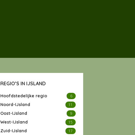
REGIO’S IN IJSLAND
Hoofdstedelijke regio
6
Noord-IJsland
11
Oost-IJsland
9
West-IJsland
15
Zuid-IJsland
17