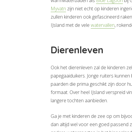
warmwaterbaden als
Blue Lagoon
bij 
Myvatn
zijn niet echt op kinderen inge
zullen kinderen ook gefascineerd rake
IJsland met de vele
watervallen
, rokend
Dierenleven
Ook het dierenleven zal de kinderen z
papegaaiduikers. Jonge ruiters kunnen
paarden die prima geschikt zijn door hun
formaat. Over heel IJsland verspreid vi
langere tochten aanbieden.
Ga je met kinderen de zee op om bijvoo
dan altijd wel voor een goed passend 