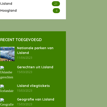
IJsland
21
Hoogland
4
RECENT TOEGEVOEGD
Nationale parken van
IJsland
11/06/2023
Gerechten uit IJsland
15/03/2023
IJsland vliegtickets
15/03/2023
Geografie van IJsland
15/03/2023