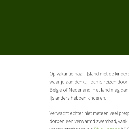
Op vakantie naar IJsland met de kinder
waar je aan denkt. Toch is reizen door 
België of Nederland. Het land mag dan w
IJslanders hebben kinderen.
Verwacht echter niet meteen veel pret
dorpen een verwarmd zwembad, vaak m