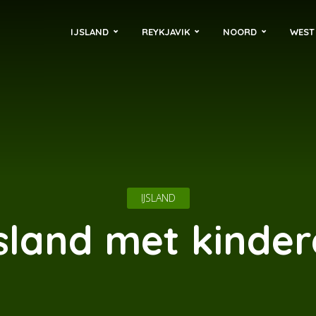
IJSLAND
REYKJAVIK
NOORD
WEST
IJSLAND
sland met kinde