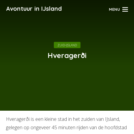
Avontuur in IJsland
MENU
ZUID-IJSLAND
Hveragerði
Hveragerði is een kleine stad in het zuiden van IJsland,
gelegen op ongeveer 45 minuten rijden van de hoofdstad