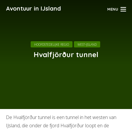
Avontuur in IJsland
MENU
HOOFDSTEDELIJKE REGIO
WEST-IJSLAND
Hvalfjörður tunnel
De Hvalfjörður tunnel is een tunnel in het westen van
IJsland, die onder de fjord Hvalfjörður loopt en de