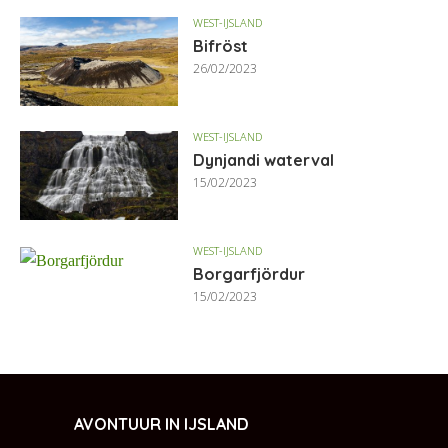
WEST-IJSLAND
Bifröst
26/02/2023
WEST-IJSLAND
Dynjandi waterval
15/02/2023
WEST-IJSLAND
Borgarfjördur
15/02/2023
AVONTUUR IN IJSLAND