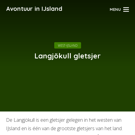
Avontuur in IJsland
MENU
WEST-IJSLAND
Langjökull gletsjer
De Langjökull is een gletsjer gelegen in het westen van
IJsland en is één van de grootste gletsjers van het land.