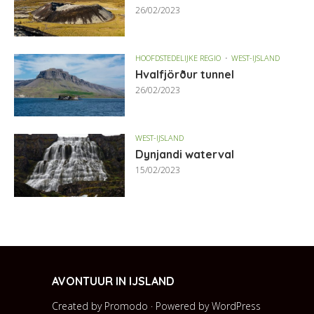
26/02/2023
HOOFDSTEDELIJKE REGIO
WEST-IJSLAND
Hvalfjörður tunnel
26/02/2023
WEST-IJSLAND
Dynjandi waterval
15/02/2023
AVONTUUR IN IJSLAND
Created by Promodo · Powered by
WordPress