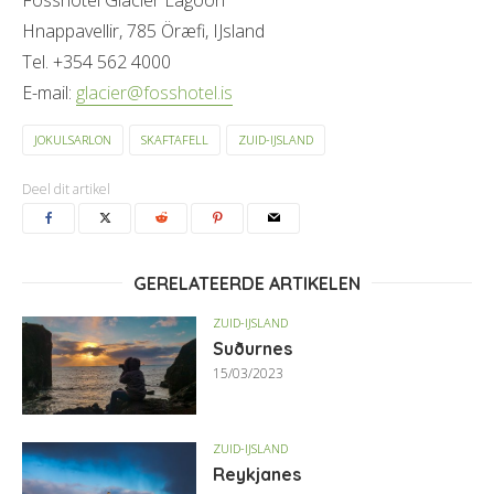
Fosshotel Glacier Lagoon
Hnappavellir, 785 Öræfi, IJsland
Tel. +354 562 4000
E-mail:
glacier@fosshotel.is
JOKULSARLON
SKAFTAFELL
ZUID-IJSLAND
Deel dit artikel
GERELATEERDE ARTIKELEN
ZUID-IJSLAND
Suðurnes
15/03/2023
ZUID-IJSLAND
Reykjanes