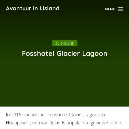
Avontuur in IJsland
MENU
ZUID-IJSLAND
Fosshotel Glacier Lagoon
In 2016 opende het Fosshotel Glacier Lagoon in
Hnappavelir, een van IJslands populairste gebieden om te