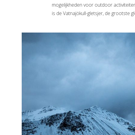
mogelijkheden voor outdoor activiteite
is de Vatnajökull-gletsjer, de grootste gle