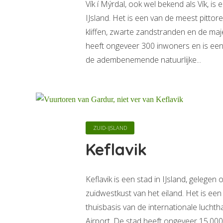
Vík í Mýrdal, ook wel bekend als Vík, is
IJsland. Het is een van de meest pittore
kliffen, zwarte zandstranden en de maj
heeft ongeveer 300 inwoners en is een
de adembenemende natuurlijke...
ZUID-IJSLAND
Keflavik
Keflavik is een stad in IJsland, gelegen
zuidwestkust van het eiland. Het is een
thuisbasis van de internationale luchtha
Airport. De stad heeft ongeveer 15.000