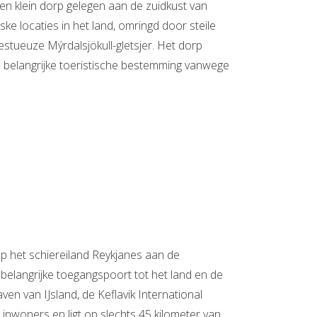
 een klein dorp gelegen aan de zuidkust van
ske locaties in het land, omringd door steile
estueuze Mýrdalsjökull-gletsjer. Het dorp
 belangrijke toeristische bestemming vanwege
 op het schiereiland Reykjanes aan de
 belangrijke toegangspoort tot het land en de
ven van IJsland, de Keflavik International
 inwoners en ligt op slechts 45 kilometer van