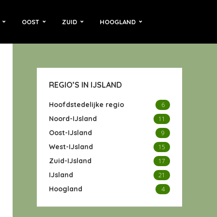
OOST
ZUID
HOOGLAND
REGIO’S IN IJSLAND
Hoofdstedelijke regio
6
Noord-IJsland
11
Oost-IJsland
9
West-IJsland
15
Zuid-IJsland
17
IJsland
21
Hoogland
4