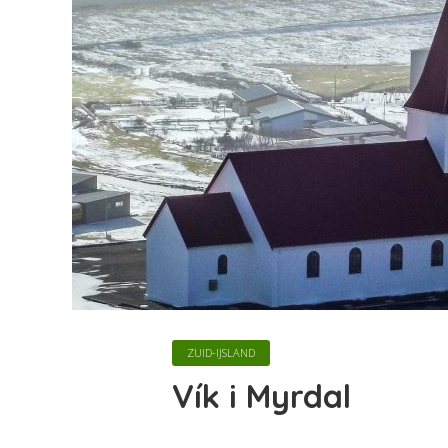
ZUID-IJSLAND
Vík i Myrdal