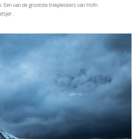
n. Een van de grootste trekpleisters van Höfn
tsjer...