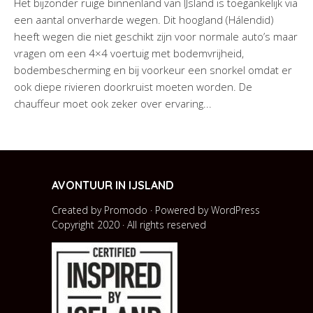
Het bijzonder ruige binnenland van IJsland is toegankelijk via
een aantal onverharde wegen. Dit hoogland (Hálendid)
heeft wegen die niet geschikt zijn voor normale auto’s maar
vragen om een 4×4 voertuig met bodemvrijheid,
bodembescherming en bij voorkeur een snorkel omdat er
ook diepe rivieren doorkruist moeten worden. De
chauffeur moet ook zeker over ervaring...
AVONTUUR IN IJSLAND
Created by Promodo · Powered by
WordPress
Copyright 2020 · All rights reserved