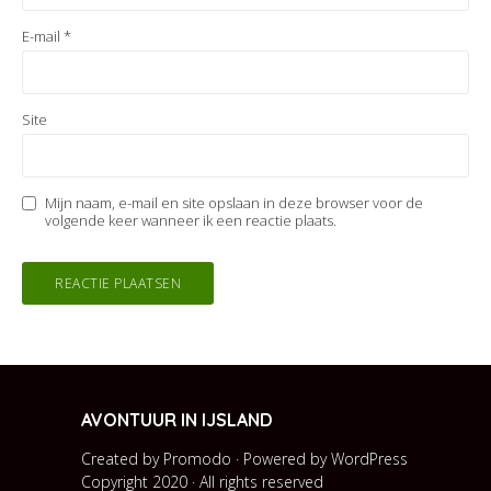
E-mail
*
Site
Mijn naam, e-mail en site opslaan in deze browser voor de
volgende keer wanneer ik een reactie plaats.
AVONTUUR IN IJSLAND
Created by Promodo · Powered by
WordPress
Copyright 2020 · All rights reserved